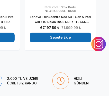
Stok Kodu:
Stok Kodu:
NEO12UB000ETRN08
n 5 Intel
Lenovo Thinkcentre Neo 50T Gen 5 Intel
L
TB SSD
Core I5 13400 16GB DDR5 1TB SSD
saüstü
4GB/GT1030 23.8mon Freedos
4
99 ₺
67.197,59 ₺
71.999,99 ₺
RMW08
Masaüstü Blgisayar
NEO12UB000ETRN08
Sepete Ekle
2.000 TL VE ÜZERI
HIZLI
ÜCRETSIZ KARGO
GÖNDERI