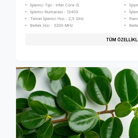
İşlemci Tipi
Intel Core i5
İşle
İşlemci Numarası
12400
İşle
Temel İşlemci Hızı
2,5 GHz
Ram 
Bellek Hızı
3200 MHz
Bell
TÜM ÖZELLİKL