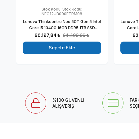
Stok Kodu:
Stok Kodu:
NEO12UB000ETRM08
Lenovo Thinkcentre Neo 50T Gen 5 Intel
Lenovo T
Core I5 13400 16GB DDR5 1TB SSD
Core 
23.8mon Freedos Masaüstü Blgisayar
23.8mo
60.197,84 ₺
64.499,99 ₺
62
NEO12UB000ETRM08
Blgi
Sepete Ekle
%100 GÜVENLI
FAR
ALIŞVERIŞ
SEÇ