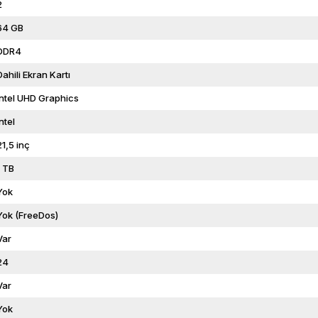
2
64 GB
DDR4
Dahili Ekran Kartı
Intel UHD Graphics
Intel
21,5 inç
1 TB
Yok
Yok (FreeDos)
Var
24
Var
Yok