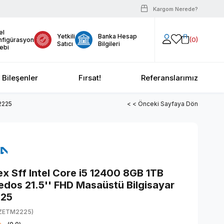
Kargom Nerede?
el
Yetkili
Banka Hesap
0
nfigürasyon
Satıcı
Bilgileri
ebi
Bileşenler
Fırsat!
Referanslarımız
2225
< < Önceki Sayfaya Dön
ex Sff Intel Core i5 12400 8GB 1TB
edos 21.5'' FHD Masaüstü Bilgisayar
25
ZETM2225)