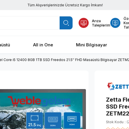
Tüm Alışverişlerinizde Ücretsiz Kargo İmkanı!
Öz
Arıza
Ko
Taleplerim
Tal
üstü
All in One
Mini Bilgisayar
ntel Core i5 12400 8GB 1TB SSD Freedos 21.5'' FHD Masaüstü Bilgisayar ZETM
Zetta Fl
SSD Fre
ZETM22
Stok Kodu
(