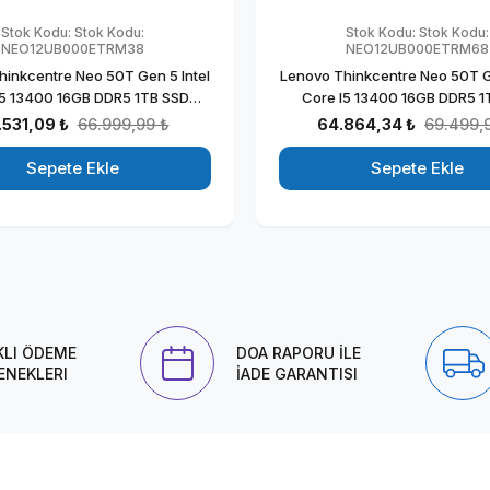
Stok Kodu:
Stok Kodu:
Stok Kodu:
Stok Kodu:
NEO12UB000ETRM38
NEO12UB000ETRM68
hinkcentre Neo 50T Gen 5 Intel
Lenovo Thinkcentre Neo 50T Ge
I5 13400 16GB DDR5 1TB SSD
Core I5 13400 16GB DDR5 1
n Windows 11 Home Masaüstü
23.8mon Windows 11 Pro Ma
.531,09 ₺
66.999,99 ₺
64.864,34 ₺
69.499,
sayar NEO12UB000ETRMH08
Blgisayar NEO12UB000ET
Sepete Ekle
Sepete Ekle
KLI ÖDEME
DOA RAPORU İLE
ENEKLERI
İADE GARANTISI