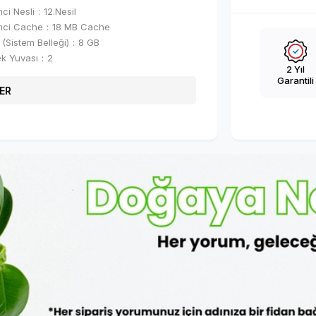
mci Nesli
12.Nesil
mci Cache
18 MB Cache
(Sistem Belleği)
8 GB
ek Yuvası
2
2 Yıl
Garantili
ER