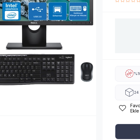
%10
24 
Favo
Ekle