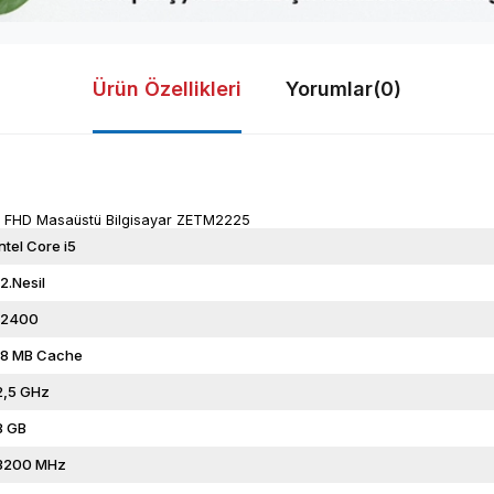
Ürün Özellikleri
Yorumlar
(0)
.5" FHD Masaüstü Bilgisayar ZETM2225
Intel Core i5
12.Nesil
12400
18 MB Cache
2,5 GHz
8 GB
3200 MHz