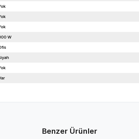
Yok
Yok
Yok
300 W
Ofis
Siyah
Yok
Var
Benzer Ürünler