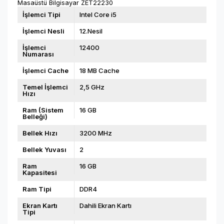
Masaüstü Bilgisayar ZET22230
İşlemci Tipi
Intel Core i5
İşlemci Nesli
12.Nesil
İşlemci
12400
Numarası
İşlemci Cache
18 MB Cache
Temel İşlemci
2,5 GHz
Hızı
Ram (Sistem
16 GB
Belleği)
Bellek Hızı
3200 MHz
Bellek Yuvası
2
Ram
16 GB
Kapasitesi
Ram Tipi
DDR4
Ekran Kartı
Dahili Ekran Kartı
Tipi