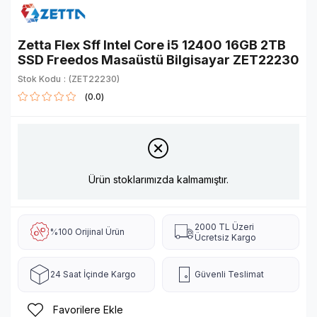
Zetta Flex Sff Intel Core i5 12400 16GB 2TB
SSD Freedos Masaüstü Bilgisayar ZET22230
Stok Kodu
(ZET22230)
0.0
Ürün stoklarımızda kalmamıştır.
2000 TL Üzeri
%100 Orijinal Ürün
Ücretsiz Kargo
24 Saat İçinde Kargo
Güvenli Teslimat
Favorilere Ekle