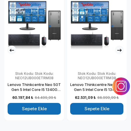
Stok Kodu:
Stok Kodu:
Stok Kodu:
Stok Kodu:
NEO12UB000ETRM08
NEO12UB000ETRM38
Lenovo Thinkcentre Neo 50T
Lenovo Thinkcentre Neo 50T
Gen 5 Intel Core I5 13400
Gen 5 Intel Core I5 13400
16GB DDR5 1TB SSD 23.8mon
16GB DDR5 1TB SSD 23.8mon
60.197,84 ₺
64.499,99 ₺
62.531,09 ₺
66.999,99 ₺
Freedos Masaüstü Blgisayar
Windows 11 Home Masaüstü
NEO12UB000ETRM08
Blgisayar
Sepete Ekle
Sepete Ekle
NEO12UB000ETRMH08