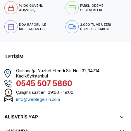
%100 GÜVENLI
FARKLI ÖDEME
ALIŞVERIŞ
SEÇENEKLERI
DOA RAPORU İLE
2.000 TL VE ÜZERI
İADE GARANTISI
ÜCRETSIZ KARGO
İLETİŞİM
Osmanağa Nüzhet Efendi Sk. No : 32,34714
Kadıköy/İstanbul
0545 507 5860
Çalışma saatleri: 09:00 - 19:00
info@weblegelsin.com
ALIŞVERİŞ YAP