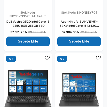
Stok Kodu:
Stok Kodu:
NHQNBEYF04
N1235VN3520EMEAWH01
Dell Vostro 3520 Intel Core İ5
Acer Nitro V15 ANV15-51-
1235U 8GB 256GB SSD
57XV Intel Core i5 13420H
Windows 11 Home 15.6" FHD
DDR5 32GB 512GB SSD
37.331,79 ₺
39.999,78 ₺
67.384,05 ₺
72.199,78 ₺
Taşınabilir Bilgisayar
RTX4050-6GB Freedos 15.6"
N1235VN3520EMEAWH01
144HZ Fhd Taşınabilir
Sepete Ekle
Sepete Ekle
Bilgisayar NHQNBEYF04
%7
%7