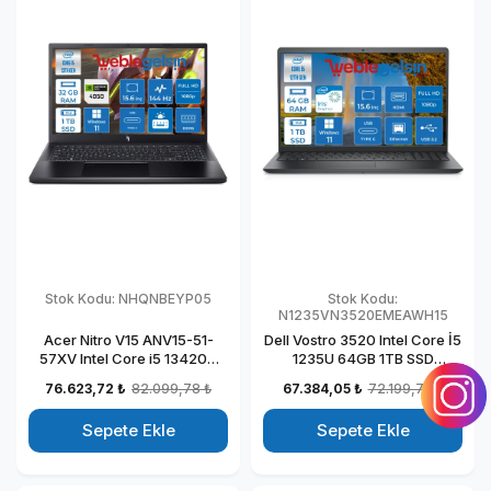
Stok Kodu:
NHQNBEYP05
Stok Kodu:
N1235VN3520EMEAWH15
Acer Nitro V15 ANV15-51-
Dell Vostro 3520 Intel Core İ5
57XV Intel Core i5 13420H
1235U 64GB 1TB SSD
DDR5 32GB 1TB SSD
Windows 11 Home 15.6" FHD
76.623,72 ₺
82.099,78 ₺
67.384,05 ₺
72.199,78 ₺
RTX4050-6GB Windows 11
Taşınabilir Bilgisayar
Pro 15.6" 144HZ Fhd
N1235VN3520EMEAWH15
Sepete Ekle
Sepete Ekle
Taşınabilir Bilgisayar
NHQNBEYP05