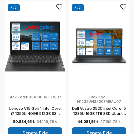
%7
%7
Stok Kodu:
83A1003NTXW07
Stok Kodu:
N1235VN3520EMEAU07
Lenovo V15 Gen4 Intel Core
Dell Vostro 3520 Intel Core İ5
i7 1355U 40GB 512GB SSD
1235U 16GB 1TB SSD Ubuntu
Intel Iris Xᵉ Freedos 15.6" Fhd
15.6" FHD Taşınabilir
50.584,65 ₺
54.199,78 ₺
44.051,55 ₺
47.199,78 ₺
Taşınabilir Bilgisayar
Bilgisayar
83A1003NTXW07
N1235VN3520EMEAU07
Sepete Ekle
Sepete Ekle