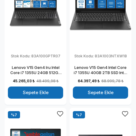
Stok Kodu:
83A100GPTR07
Stok Kodu:
83A1003NTXW18
Lenovo V15 Gen4 Iru Intel
Lenovo V15 Gen4 Intel Core
Core i7 1355U 24GB 512GB
i7 1355U 40GB 2TB SSD Intel
SSD 15.6" Fullhd Freedos
Iris Xᵉ Windows 11 Home
45.265,03 ₺
48.499,98 ₺
64.397,49 ₺
68.999,78 ₺
Taşınabilir Dizüstü Bilgisayar
15.6" Fhd Taşınabilir
883A100GPTR07
Bilgisayar 83A1003NTXW18
Sepete Ekle
Sepete Ekle
%7
%7