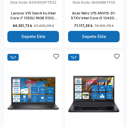
Stok Kodu:
83A100GPTR32
Stok Kodu:
NHQNBEYF05
Lenovo V15 Gen4 Iru Intel
Acer Nitro V15 ANV15-51-
Core i7 1355U 16GB 512GB
57XV Intel Core i5 13420H
SSD 15.6" Fullhd Windows 11
DDR5 32GB 1TB SSD
44.331,73 ₺
47.499,98 ₺
71.117,25 ₺
76.199,78 ₺
Pro Taşınabilir Dizüstü
RTX4050-6GB Freedos 15.6"
Bilgisayar 883A100GPTR32
144HZ Fhd Taşınabilir
Sepete Ekle
Sepete Ekle
Bilgisayar NHQNBEYF05
%7
%7