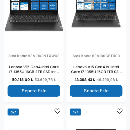
Stok Kodu:
83A1003NTXW03
Stok Kodu:
83A100GPTR03
Lenovo V15 Gen4 Intel Core
Lenovo V15 Gen4 Iru Intel
i7 1355U 16GB 2TB SSD Intel
Core i7 1355U 16GB 1TB SSD
Iris Xᵉ Freedos 15.6" Fhd
15.6" Fullhd Freedos
50.118,00 ₺
53.699,78 ₺
43.398,43 ₺
46.499,98 ₺
Taşınabilir Bilgisayar
Taşınabilir Dizüstü Bilgisayar
83A1003NTXW03
883A100GPTR03
Sepete Ekle
Sepete Ekle
%7
%7