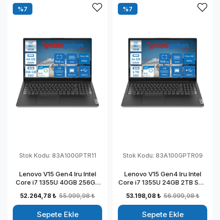
%7
%7
Stok Kodu:
83A100GPTR11
Stok Kodu:
83A100GPTR09
Lenovo V15 Gen4 Iru Intel
Lenovo V15 Gen4 Iru Intel
Core i7 1355U 40GB 256GB
Core i7 1355U 24GB 2TB SSD
SSD 15.6" Fullhd Freedos
15.6" Fullhd Freedos
52.264,78 ₺
55.999,98 ₺
53.198,08 ₺
56.999,98 ₺
Taşınabilir Dizüstü Bilgisayar
Taşınabilir Dizüstü Bilgisayar
883A100GPTR11
883A100GPTR09
Sepete Ekle
Sepete Ekle