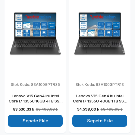
Stok Kodu:
83A100GPTR35
Stok Kodu:
83A100GPTR13
Lenovo V15 Gen4 Iru Intel
Lenovo V15 Gen4 Iru Intel
Core i7 1355U 16GB 4TB SSD
Core i7 1355U 40GB 1TB SSD
15.6" Fullhd Windows 11 Pro
15.6" Fullhd Freedos
83.530,33 ₺
89.499,98 ₺
54.598,03 ₺
58.499,98 ₺
Taşınabilir Dizüstü Bilgisayar
Taşınabilir Dizüstü Bilgisayar
883A100GPTR35
883A100GPTR13
Sepete Ekle
Sepete Ekle