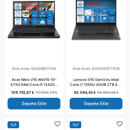
Stok Kodu:
NHQNBEYP09
Stok Kodu:
83A100GPTR29
Acer Nitro V15 ANV15-51-
Lenovo V15 Gen4 Iru Intel
57XV Intel Core i5 13420H
Core i7 1355U 40GB 2TB SSD
DDR5 64GB 2TB SSD
15.6" Fullhd Windows 11
109.755,87 ₺
117.599,78 ₺
62.064,43 ₺
66.499,98 ₺
RTX4050-6GB Windows 11
Home Taşınabilir Dizüstü
Pro 15.6" 144HZ Fhd
Bilgisayar 883A100GPTR29
Sepete Ekle
Sepete Ekle
Taşınabilir Bilgisayar
NHQNBEYP09
%7
%7