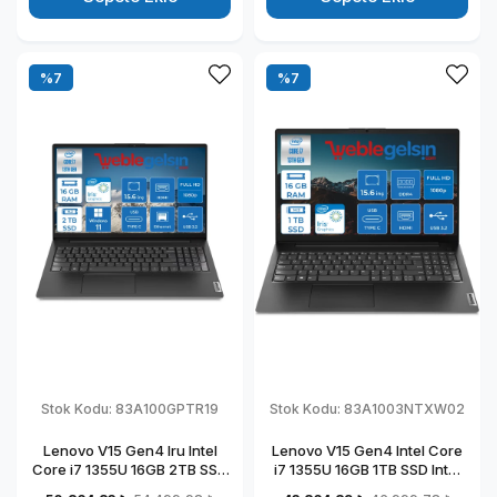
%7
%7
Stok Kodu:
83A100GPTR19
Stok Kodu:
83A1003NTXW02
Lenovo V15 Gen4 Iru Intel
Lenovo V15 Gen4 Intel Core
Core i7 1355U 16GB 2TB SSD
i7 1355U 16GB 1TB SSD Intel
15.6" Fullhd Windows 11
Iris Xᵉ Freedos 15.6" Fhd