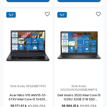
%7
%7
Stok Kodu:
NHQNBEYP01
Stok Kodu:
N1235VN3520EMEAWP12
Acer Nitro V15 ANV15-51-
Dell Vostro 3520 Intel Core İ5
57XV Intel Core i5 13420H
1235U 32GB 2TB SSD
DDR5 16GB 512GB SSD
Windows 11 Pro 15.6" FHD
59.171,01 ₺
63.399,78 ₺
58.984,35 ₺
63.199,78 ₺