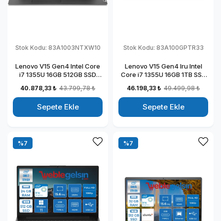
Stok Kodu:
83A1003NTXW10
Stok Kodu:
83A100GPTR33
Lenovo V15 Gen4 Intel Core
Lenovo V15 Gen4 Iru Intel
i7 1355U 16GB 512GB SSD
Core i7 1355U 16GB 1TB SSD
Intel Iris Xᵉ Windows 11 Home
15.6" Fullhd Windows 11 Pro
40.878,33 ₺
43.799,78 ₺
46.198,33 ₺
49.499,98 ₺
15.6" Fhd Taşınabilir
Taşınabilir Dizüstü Bilgisayar
Bilgisayar 83A1003NTXW10
883A100GPTR33
Sepete Ekle
Sepete Ekle
%7
%7