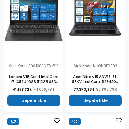
Stok Kodu:
83A1003NTXW19
Stok Kodu:
NHQNBEYF06
Lenovo V15 Gen4 Intel Core
Acer Nitro V15 ANV15-51-
i7 1355U 16GB 512GB SSD
57XV Intel Core i5 13420H
Intel Iris Xᵉ Windows 11 Pro
DDR5 32GB 2TB SSD
41.158,32 ₺
44.099,78 ₺
77.370,36 ₺
82.899,78 ₺
15.6" Fhd Taşınabilir
RTX4050-6GB Freedos 15.6"
Bilgisayar 83A1003NTXW19
144HZ Fhd Taşınabilir
Sepete Ekle
Sepete Ekle
Bilgisayar NHQNBEYF06
%7
%7