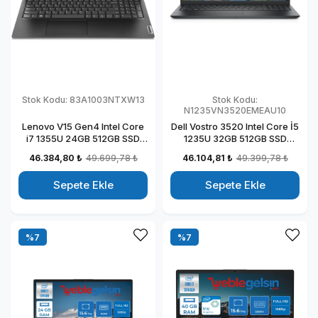
Stok Kodu:
83A1003NTXW13
Stok Kodu:
N1235VN3520EMEAU10
Lenovo V15 Gen4 Intel Core
Dell Vostro 3520 Intel Core İ5
i7 1355U 24GB 512GB SSD
1235U 32GB 512GB SSD
Intel Iris Xᵉ Windows 11 Home
Ubuntu 15.6" FHD Taşınabilir
46.384,80 ₺
49.699,78 ₺
46.104,81 ₺
49.399,78 ₺
15.6" Fhd Taşınabilir
Bilgisayar
Bilgisayar 83A1003NTXW13
N1235VN3520EMEAU10
Sepete Ekle
Sepete Ekle
%7
%7