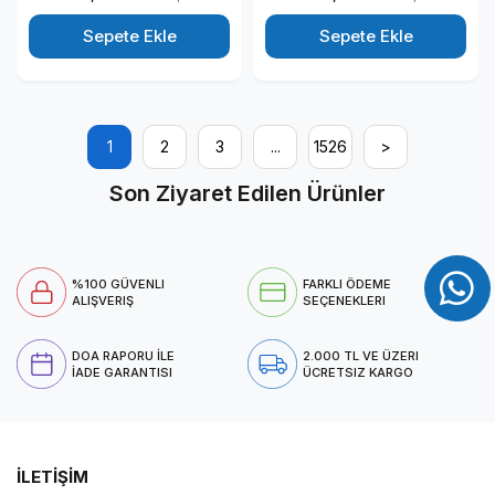
RTX4050-6GB Windows 11
Taşınabilir Bilgisayar
Pro 15.6" 144HZ Fhd
N1235VN3520EMEAWP12
Sepete Ekle
Sepete Ekle
Taşınabilir Bilgisayar
NHQNBEYP01
1
2
3
...
1526
>
Son Ziyaret Edilen Ürünler
%100 GÜVENLI
FARKLI ÖDEME
ALIŞVERIŞ
SEÇENEKLERI
DOA RAPORU İLE
2.000 TL VE ÜZERI
İADE GARANTISI
ÜCRETSIZ KARGO
İLETİŞİM