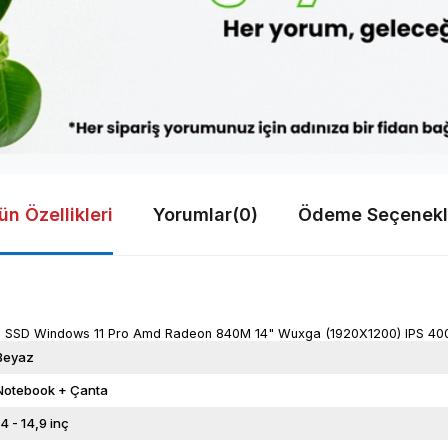
ün Özellikleri
Yorumlar
(0)
Ödeme Seçenekl
B SSD Windows 11 Pro Amd Radeon 840M 14" Wuxga (1920X1200) IPS 40
Beyaz
Notebook + Çanta
14 - 14,9 inç