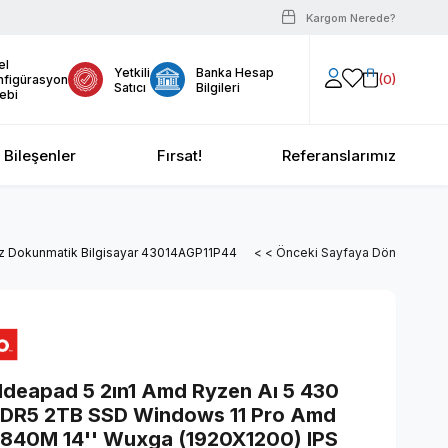
Kargom Nerede?
el
Yetkili
Banka Hesap
0
nfigürasyon
Satıcı
Bilgileri
ebi
Bileşenler
Fırsat!
Referanslarımız
z Dokunmatik Bilgisayar 43014AGP11P44
< < Önceki Sayfaya Dön
Ideapad 5 2ın1 Amd Ryzen Aı 5 430
DR5 2TB SSD Windows 11 Pro Amd
840M 14'' Wuxga (1920X1200) IPS