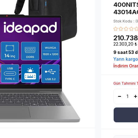
400NITS
43014A
Stok Kodu
(
210.738
22.303,20 ₺
9
saat
53
d
Yarın
kargo
İndirim Ora
Gün Tahmini 