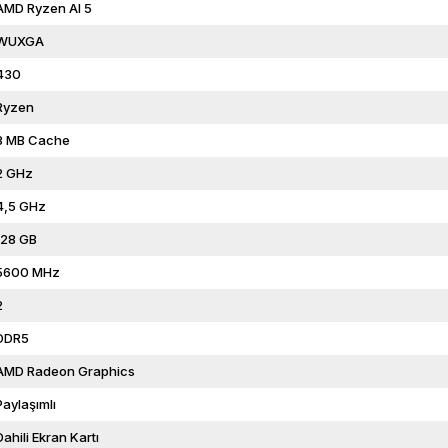
AMD Ryzen AI 5
WUXGA
430
Ryzen
8 MB Cache
2 GHz
4,5 GHz
128 GB
5600 MHz
2
DDR5
AMD Radeon Graphics
Paylaşımlı
Dahili Ekran Kartı