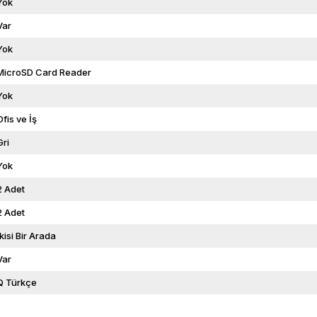
Yok
Var
Yok
MicroSD Card Reader
Yok
Ofis ve İş
Gri
Yok
2 Adet
2 Adet
İkisi Bir Arada
Var
Q Türkçe