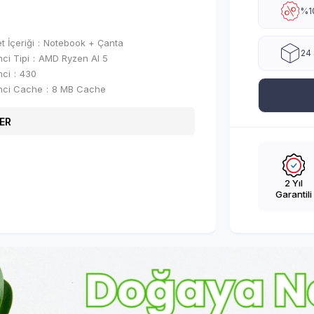
%10
t İçeriği
Notebook + Çanta
24 
mci Tipi
AMD Ryzen AI 5
mci
430
mci Cache
8 MB Cache
ER
2 Yıl
Garantili