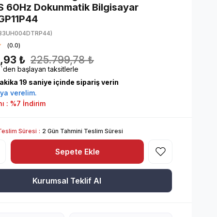
 60Hz Dokunmatik Bilgisayar
GP11P44
83UH004DTRP44)
0.0
,93 ₺
225.799,78 ₺
`den başlayan taksitlerle
akika
18
saniye içinde sipariş verin
ya verelim.
nı
:
%
7
İndirim
Teslim Süresi
:
2 Gün Tahmini Teslim Süresi
Kurumsal Teklif Al