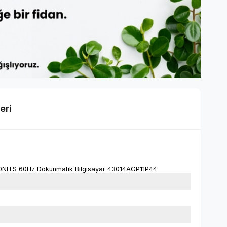
eri
0NITS 60Hz Dokunmatik Bilgisayar 43014AGP11P44