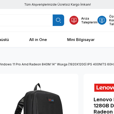
Tüm Alışverişlerinizde Ücretsiz Kargo İmkanı!
Öz
Arıza
Ko
Taleplerim
Tal
üstü
All in One
Mini Bilgisayar
Windows 11 Pro Amd Radeon 840M 14'' Wuxga (1920X1200) IPS 400NITS 60H
Lenovo 
128GB D
Radeon 