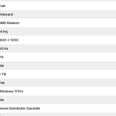
Evet
Onboard
AMD Radeon
14 inç
1920 x 1200
60 Hz
IPS
Var
2 TB
Yok
Windows 11 Pro
Var
Resmi Distribütör Garantili