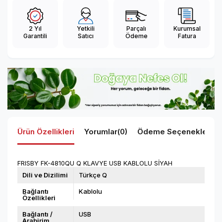
2 Yıl
Yetkili
Parçalı
Kurumsal
Garantili
Satıcı
Ödeme
Fatura
Ürün Özellikleri
Yorumlar
(0)
Ödeme Seçenekleri
FRISBY FK-4810QU Q KLAVYE USB KABLOLU SİYAH
Dili ve Dizilimi
Türkçe Q
Bağlantı
Kablolu
Özellikleri
Bağlantı /
USB
Arabirim