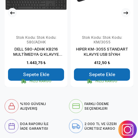
Stok Kodu:
Stok Kodu:
Stok Kodu:
Stok Kodu:
580/ADHK
KM/3055
DELL 580-ADHK KB216
HIPER KM-3055 STANDART
MULTİMEDYA Q KLAVYE
KLAVYE USB SİYAH
SİYAH
1.443,75 ₺
412,50 ₺
Sepete Ekle
Sepete Ekle
HIZLI KARGO
HIZLI KARGO
%100 GÜVENLI
FARKLI ÖDEME
ALIŞVERIŞ
SEÇENEKLERI
DOA RAPORU İLE
2.000 TL VE ÜZERI
İADE GARANTISI
ÜCRETSIZ KARGO