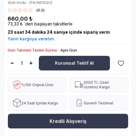
Stok Kodu
(FK/4810QU)
0.0
660,00 ₺
73,33 ₺
`den başlayan taksitlerle
23
saat
34
dakika
24
saniye içinde sipariş verin
Yarın
kargoya verelim.
Gün Tahmini Teslim Süresi
:
Aynı Gün
Kurumsal Teklif Al
2000 TL Üzeri
%100 Orijinal Ürün
Ücretsiz Kargo
24 Saat İçinde Kargo
Güvenli Teslimat
Kredili Alışveriş