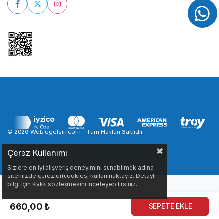
© 2026 Weblegelsin.com - Tüm Hakları Saklıdır.
Çerez Kullanımı
Sizlere en iyi alışveriş deneyimini sunabilmek adına
sitemizde çerezler(cookies) kullanmaktayız. Detaylı
bilgi için Kvkk sözleşmesini inceleyebilirsiniz.
660,00 ₺