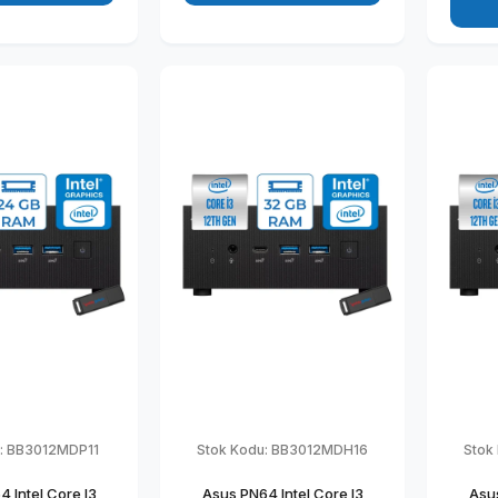
012MDH24
:
BB3012MDP11
Stok Kodu:
BB3012MDH16
Stok
 Intel Core I3
Asus PN64 Intel Core I3
Asus