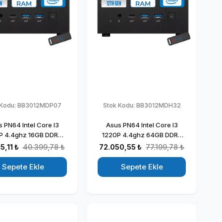
 Kodu:
BB3012MDP07
Stok Kodu:
BB3012MDH32
 PN64 Intel Core I3
Asus PN64 Intel Core I3
P 4.4ghz 16GB DDR5
1220P 4.4ghz 64GB DDR5
2GB SSD Intel UHD
512GB SSD Intel UHD
5,11 ₺
40.399,78 ₺
72.050,55 ₺
77.199,78 ₺
hics Windows 11 Pro
Graphics Windows 11 Home
msal Mini Bilgisayar
Kurumsal Mini Bilgisayar
Sepete Ekle
Sepete Ekle
BB3012MDP07
BB3012MDH32