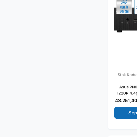
Stok Kodu
Asus PN64
1220P 4.4
512GB S
48.251,40
Graphics W
Kurumsal 
Sep
BB3