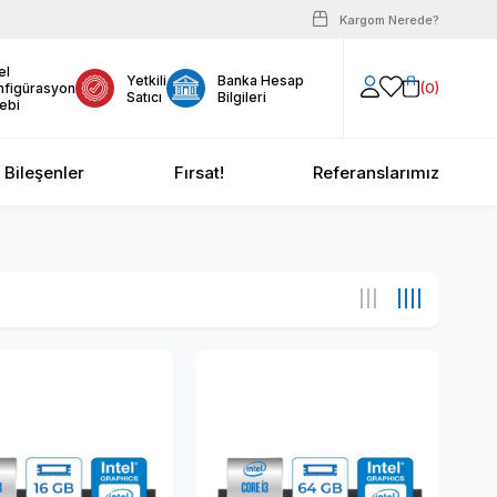
Kargom Nerede?
el
Yetkili
Banka Hesap
0
nfigürasyon
Satıcı
Bilgileri
ebi
Bileşenler
Fırsat!
Referanslarımız