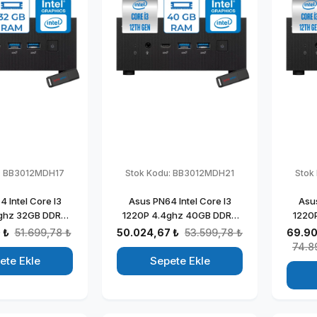
:
BB3012MDH17
Stok Kodu:
BB3012MDH21
Stok
 Intel Core I3
Asus PN64 Intel Core I3
Asus
ghz 32GB DDR5
1220P 4.4ghz 40GB DDR5
1220
SD Intel UHD
256GB SSD Intel UHD
51
 ₺
51.699,78 ₺
50.024,67 ₺
53.599,78 ₺
69.90
indows 11 Home
Graphics Windows 11 Home
Graph
74.8
Mini Bilgisayar
Kurumsal Mini Bilgisayar
ete Ekle
Sepete Ekle
012MDH17
BB3012MDH21