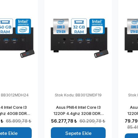
:
BB3012MDH24
Stok Kodu:
BB3012MDF19
Stok
 Intel Core I3
Asus PN64 Intel Core I3
Asus
ghz 40GB DDR5
1220P 4.4ghz 32GB DDR5
1220
tel UHD Graphics
2TB SSD Intel UHD Graphics
1TB S
 ₺
65.899,78 ₺
56.277,78 ₺
60.299,78 ₺
79.79
 Home Kurumsal
Freedos Kurumsal Mini
Wind
85.4
Bilgisayar
Bilgisayar BB3012MDF19
ete Ekle
Sepete Ekle