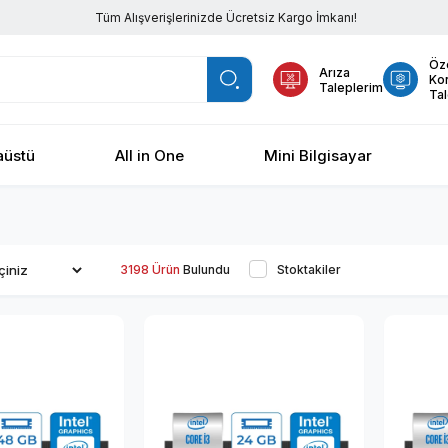
Tüm Alışverişlerinizde Ücretsiz Kargo İmkanı!
Öz
Arıza
Ko
Taleplerim
Tal
üstü
All in One
Mini Bilgisayar
3198 Ürün
Stoktakiler