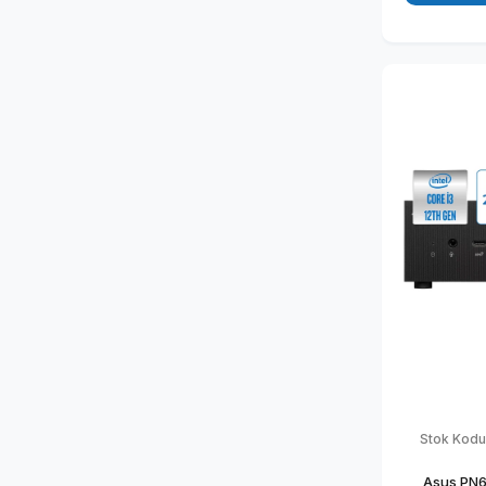
BB3
Stok Kodu
Asus PN64