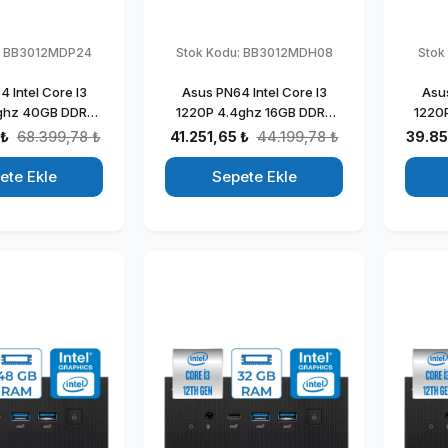
:
BB3012MDP24
Stok Kodu:
BB3012MDH08
Stok
 Intel Core I3
Asus PN64 Intel Core I3
Asus
ghz 40GB DDR5
1220P 4.4ghz 16GB DDR5
1220
tel UHD Graphics
1TB SSD Intel UHD Graphics
51
 ₺
68.399,78 ₺
41.251,65 ₺
44.199,78 ₺
39.85
1 Pro Kurumsal
Windows 11 Home Kurumsal
Grap
Bilgisayar
Mini Bilgisayar
Kuru
ete Ekle
Sepete Ekle
012MDP24
BB3012MDH08