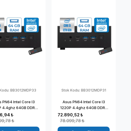
 Kodu:
BB3012MDP33
Stok Kodu:
BB3012MDP31
 PN64 Intel Core I3
Asus PN64 Intel Core I3
P 4.4ghz 64GB DDR5
1220P 4.4ghz 64GB DDR5
SD Intel UHD Graphics
256GB SSD Intel UHD
6,94 ₺
72.890,52 ₺
ows 11 Pro Kurumsal
Graphics Windows 11 Pro
99,78 ₺
78.099,78 ₺
Mini Bilgisayar
Kurumsal Mini Bilgisayar