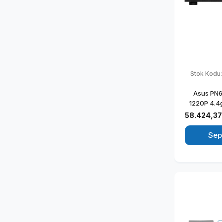
Stok Kodu
Asus PN64
1220P 4.4
DDR5 256G
58.424,37
Graphics W
Kurumsal 
Sep
BB3