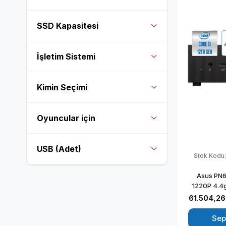
SSD Kapasitesi
İşletim Sistemi
Kimin Seçimi
Oyuncular için
USB (Adet)
Stok Kodu
Asus PN64
1220P 4.4
2TB SSD In
61.504,26
Windows 11
Mini 
Sep