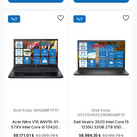
%7
%7
Stok Kodu:
NHQNBEYP01
Stok Kodu:
N1235VN3520EMEAWP12
Acer Nitro V15 ANV15-51-
Dell Vostro 3520 Intel Core İ5
57XV Intel Core i5 13420H
1235U 32GB 2TB SSD
DDR5 16GB 512GB SSD
Windows 11 Pro 15.6" FHD
59.171,01 ₺
63.399,78 ₺
58.984,35 ₺
63.199,78 ₺