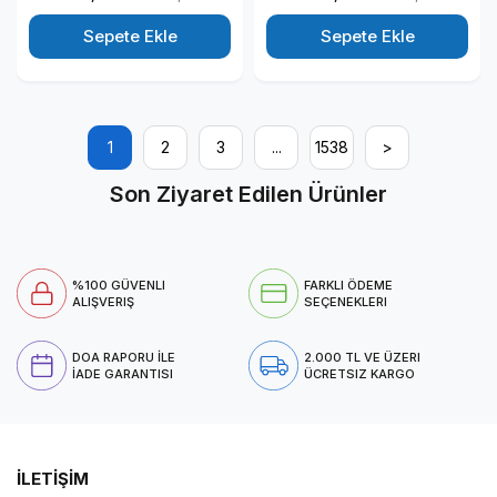
RTX4050-6GB Windows 11
Taşınabilir Bilgisayar
Pro 15.6" 144HZ Fhd
N1235VN3520EMEAWP12
Sepete Ekle
Sepete Ekle
Taşınabilir Bilgisayar
NHQNBEYP01
1
2
3
...
1538
>
Son Ziyaret Edilen Ürünler
%100 GÜVENLI
FARKLI ÖDEME
ALIŞVERIŞ
SEÇENEKLERI
DOA RAPORU İLE
2.000 TL VE ÜZERI
İADE GARANTISI
ÜCRETSIZ KARGO
İLETİŞİM