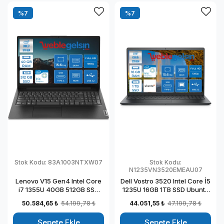
%7
%7
Stok Kodu:
83A1003NTXW07
Stok Kodu:
N1235VN3520EMEAU07
Lenovo V15 Gen4 Intel Core
Dell Vostro 3520 Intel Core İ5
i7 1355U 40GB 512GB SSD
1235U 16GB 1TB SSD Ubuntu
Intel Iris Xᵉ Freedos 15.6" Fhd
15.6" FHD Taşınabilir
50.584,65 ₺
54.199,78 ₺
44.051,55 ₺
47.199,78 ₺
Taşınabilir Bilgisayar
Bilgisayar
83A1003NTXW07
N1235VN3520EMEAU07
Sepete Ekle
Sepete Ekle