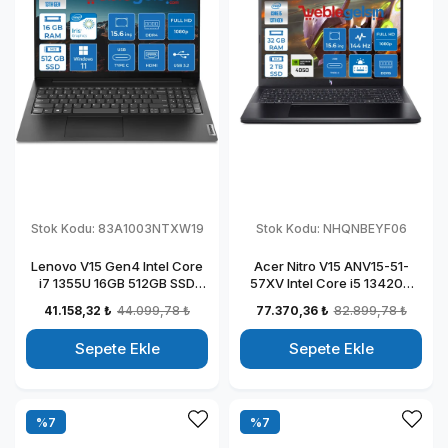
Stok Kodu:
83A1003NTXW19
Stok Kodu:
NHQNBEYF06
Lenovo V15 Gen4 Intel Core
Acer Nitro V15 ANV15-51-
i7 1355U 16GB 512GB SSD
57XV Intel Core i5 13420H
Intel Iris Xᵉ Windows 11 Pro
DDR5 32GB 2TB SSD
41.158,32 ₺
44.099,78 ₺
77.370,36 ₺
82.899,78 ₺
15.6" Fhd Taşınabilir
RTX4050-6GB Freedos 15.6"
Bilgisayar 83A1003NTXW19
144HZ Fhd Taşınabilir
Sepete Ekle
Sepete Ekle
Bilgisayar NHQNBEYF06
%7
%7