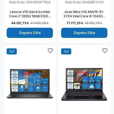
Stok Kodu:
83A100GPTR32
Stok Kodu:
NHQNBEYF05
Lenovo V15 Gen4 Iru Intel
Acer Nitro V15 ANV15-51-
Core i7 1355U 16GB 512GB
57XV Intel Core i5 13420H
SSD 15.6" Fullhd Windows 11
DDR5 32GB 1TB SSD
44.331,73 ₺
47.499,98 ₺
71.117,25 ₺
76.199,78 ₺
Pro Taşınabilir Dizüstü
RTX4050-6GB Freedos 15.6"
Bilgisayar 883A100GPTR32
144HZ Fhd Taşınabilir
Sepete Ekle
Sepete Ekle
Bilgisayar NHQNBEYF05
%7
%7