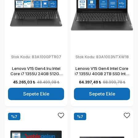
Stok Kodu:
83A100GPTR07
Stok Kodu:
83A1003NTXW18
Lenovo V15 Gen4 Iru Intel
Lenovo V15 Gen4 Intel Core
Core i7 1355U 24GB 512GB
i7 1355U 40GB 2TB SSD Intel
SSD 15.6" Fullhd Freedos
Iris Xᵉ Windows 11 Home
45.265,03 ₺
48.499,98 ₺
64.397,49 ₺
68.999,78 ₺
Taşınabilir Dizüstü Bilgisayar
15.6" Fhd Taşınabilir
883A100GPTR07
Bilgisayar 83A1003NTXW18
Sepete Ekle
Sepete Ekle
%7
%7