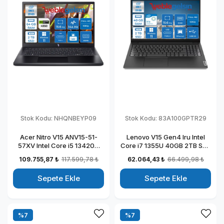
Stok Kodu:
NHQNBEYP09
Stok Kodu:
83A100GPTR29
Acer Nitro V15 ANV15-51-
Lenovo V15 Gen4 Iru Intel
57XV Intel Core i5 13420H
Core i7 1355U 40GB 2TB SSD
DDR5 64GB 2TB SSD
15.6" Fullhd Windows 11
109.755,87 ₺
117.599,78 ₺
62.064,43 ₺
66.499,98 ₺
RTX4050-6GB Windows 11
Home Taşınabilir Dizüstü
Pro 15.6" 144HZ Fhd
Bilgisayar 883A100GPTR29
Sepete Ekle
Sepete Ekle
Taşınabilir Bilgisayar
NHQNBEYP09
%7
%7