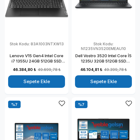
Stok Kodu:
83A1003NTXW13
Stok Kodu:
N1235VN3520EMEAU10
Lenovo V15 Gen4 Intel Core
Dell Vostro 3520 Intel Core İ5
i7 1355U 24GB 512GB SSD
1235U 32GB 512GB SSD
Intel Iris Xᵉ Windows 11 Home
Ubuntu 15.6" FHD Taşınabilir
46.384,80 ₺
49.699,78 ₺
46.104,81 ₺
49.399,78 ₺
15.6" Fhd Taşınabilir
Bilgisayar
Bilgisayar 83A1003NTXW13
N1235VN3520EMEAU10
Sepete Ekle
Sepete Ekle
%7
%7