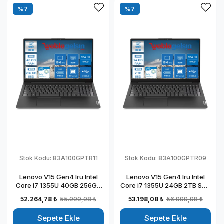
%7
%7
Stok Kodu:
83A100GPTR11
Stok Kodu:
83A100GPTR09
Lenovo V15 Gen4 Iru Intel
Lenovo V15 Gen4 Iru Intel
Core i7 1355U 40GB 256GB
Core i7 1355U 24GB 2TB SSD
SSD 15.6" Fullhd Freedos
15.6" Fullhd Freedos
52.264,78 ₺
55.999,98 ₺
53.198,08 ₺
56.999,98 ₺
Taşınabilir Dizüstü Bilgisayar
Taşınabilir Dizüstü Bilgisayar
883A100GPTR11
883A100GPTR09
Sepete Ekle
Sepete Ekle