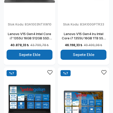
Stok Kodu:
83A1003NTXW10
Stok Kodu:
83A100GPTR33
Lenovo V15 Gen4 Intel Core
Lenovo V15 Gen4 Iru Intel
i7 1355U 16GB 512GB SSD
Core i7 1355U 16GB 1TB SSD
Intel Iris Xᵉ Windows 11 Home
15.6" Fullhd Windows 11 Pro
40.878,33 ₺
43.799,78 ₺
46.198,33 ₺
49.499,98 ₺
15.6" Fhd Taşınabilir
Taşınabilir Dizüstü Bilgisayar
Bilgisayar 83A1003NTXW10
883A100GPTR33
Sepete Ekle
Sepete Ekle
%7
%7