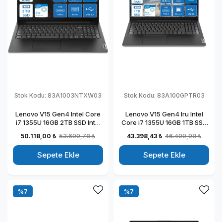
Stok Kodu:
83A1003NTXW03
Stok Kodu:
83A100GPTR03
Lenovo V15 Gen4 Intel Core
Lenovo V15 Gen4 Iru Intel
i7 1355U 16GB 2TB SSD Intel
Core i7 1355U 16GB 1TB SSD
Iris Xᵉ Freedos 15.6" Fhd
15.6" Fullhd Freedos
50.118,00 ₺
53.699,78 ₺
43.398,43 ₺
46.499,98 ₺
Taşınabilir Bilgisayar
Taşınabilir Dizüstü Bilgisayar
83A1003NTXW03
883A100GPTR03
Sepete Ekle
Sepete Ekle
%7
%7