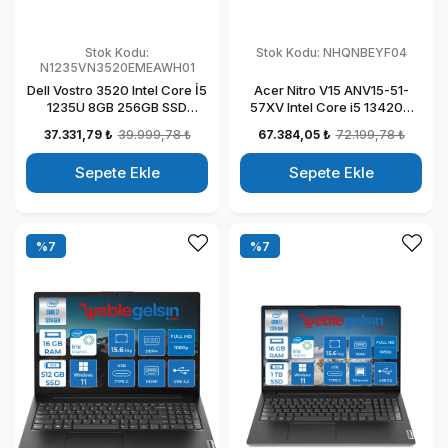
Stok Kodu:
Stok Kodu:
NHQNBEYF04
N1235VN3520EMEAWH01
Dell Vostro 3520 Intel Core İ5
Acer Nitro V15 ANV15-51-
1235U 8GB 256GB SSD
57XV Intel Core i5 13420H
Windows 11 Home 15.6" FHD
DDR5 32GB 512GB SSD
37.331,79 ₺
39.999,78 ₺
67.384,05 ₺
72.199,78 ₺
Taşınabilir Bilgisayar
RTX4050-6GB Freedos 15.6"
N1235VN3520EMEAWH01
144HZ Fhd Taşınabilir
Sepete Ekle
Sepete Ekle
Bilgisayar NHQNBEYF04
%7
%7