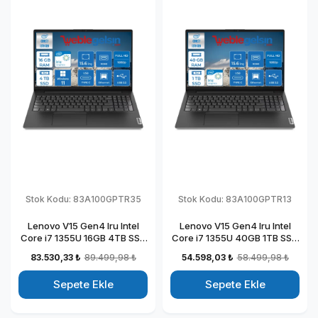
Stok Kodu:
83A100GPTR35
Stok Kodu:
83A100GPTR13
Lenovo V15 Gen4 Iru Intel
Lenovo V15 Gen4 Iru Intel
Core i7 1355U 16GB 4TB SSD
Core i7 1355U 40GB 1TB SSD
15.6" Fullhd Windows 11 Pro
15.6" Fullhd Freedos
83.530,33 ₺
89.499,98 ₺
54.598,03 ₺
58.499,98 ₺
Taşınabilir Dizüstü Bilgisayar
Taşınabilir Dizüstü Bilgisayar
883A100GPTR35
883A100GPTR13
Sepete Ekle
Sepete Ekle