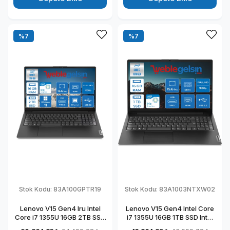
%7
%7
Stok Kodu:
83A100GPTR19
Stok Kodu:
83A1003NTXW02
Lenovo V15 Gen4 Iru Intel
Lenovo V15 Gen4 Intel Core
Core i7 1355U 16GB 2TB SSD
i7 1355U 16GB 1TB SSD Intel
15.6" Fullhd Windows 11
Iris Xᵉ Freedos 15.6" Fhd