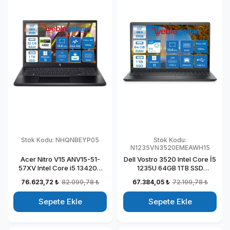
Stok Kodu:
NHQNBEYP05
Stok Kodu:
N1235VN3520EMEAWH15
Acer Nitro V15 ANV15-51-
Dell Vostro 3520 Intel Core İ5
57XV Intel Core i5 13420H
1235U 64GB 1TB SSD
DDR5 32GB 1TB SSD
Windows 11 Home 15.6" FHD
76.623,72 ₺
82.099,78 ₺
67.384,05 ₺
72.199,78 ₺
RTX4050-6GB Windows 11
Taşınabilir Bilgisayar
Pro 15.6" 144HZ Fhd
N1235VN3520EMEAWH15
Sepete Ekle
Sepete Ekle
Taşınabilir Bilgisayar
NHQNBEYP05