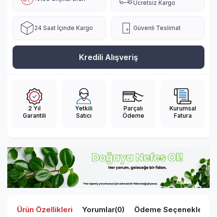
Ücretsiz Kargo
24 Saat İçinde Kargo
Güvenli Teslimat
Kredili Alışveriş
2 Yıl
Yetkili
Parçalı
Kurumsal
Garantili
Satıcı
Ödeme
Fatura
Ürün Özellikleri
Yorumlar
(0)
Ödeme Seçenekleri