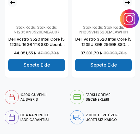
Stok Kodu:
Stok Kodu:
Stok Kodu:
Stok Kodu:
N1235VN3520EMEAU07
N1235VN3520EMEAWH01
Dell Vostro 3520 Intel Core İ5
Dell Vostro 3520 Intel Core İ5
1235U 16GB 1TB SSD Ubuntu
1235U 8GB 256GB SSD
15.6" FHD Taşınabilir
Windows 11 Home 15.6" FHD
44.051,55 ₺
47.199,78 ₺
37.331,79 ₺
39.999,78 ₺
Bilgisayar
Taşınabilir Bilgisayar
N1235VN3520EMEAU07
N1235VN3520EMEAWH01
Sepete Ekle
Sepete Ekle
%100 GÜVENLI
FARKLI ÖDEME
ALIŞVERIŞ
SEÇENEKLERI
DOA RAPORU İLE
2.000 TL VE ÜZERI
İADE GARANTISI
ÜCRETSIZ KARGO