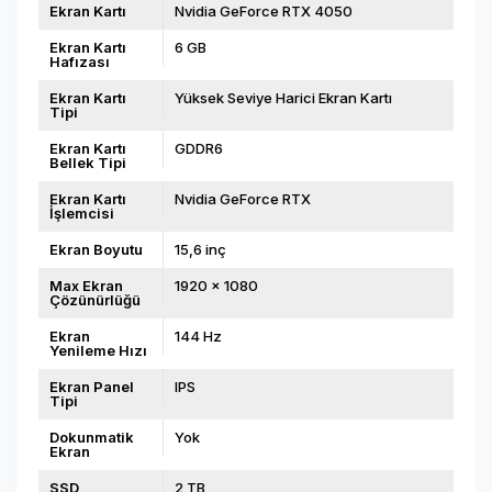
Ekran Kartı
Nvidia GeForce RTX 4050
Ekran Kartı
6 GB
Hafızası
Ekran Kartı
Yüksek Seviye Harici Ekran Kartı
Tipi
Ekran Kartı
GDDR6
Bellek Tipi
Ekran Kartı
Nvidia GeForce RTX
İşlemcisi
Ekran Boyutu
15,6 inç
Max Ekran
1920 x 1080
Çözünürlüğü
Ekran
144 Hz
Yenileme Hızı
Ekran Panel
IPS
Tipi
Dokunmatik
Yok
Ekran
SSD
2 TB