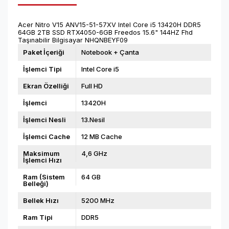
Acer Nitro V15 ANV15-51-57XV Intel Core i5 13420H DDR5
64GB 2TB SSD RTX4050-6GB Freedos 15.6" 144HZ Fhd
Taşınabilir Bilgisayar NHQNBEYF09
Paket İçeriği
Notebook + Çanta
İşlemci Tipi
Intel Core i5
Ekran Özelliği
Full HD
İşlemci
13420H
İşlemci Nesli
13.Nesil
İşlemci Cache
12 MB Cache
Maksimum
4,6 GHz
İşlemci Hızı
Ram (Sistem
64 GB
Belleği)
Bellek Hızı
5200 MHz
Ram Tipi
DDR5