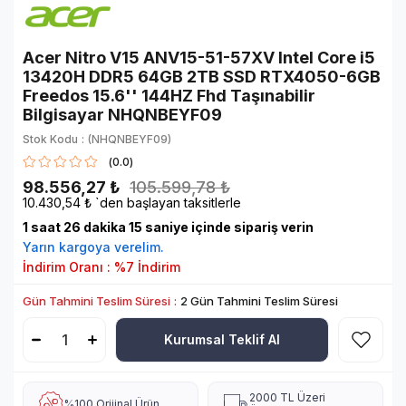
Acer Nitro V15 ANV15-51-57XV Intel Core i5
13420H DDR5 64GB 2TB SSD RTX4050-6GB
Freedos 15.6'' 144HZ Fhd Taşınabilir
Bilgisayar NHQNBEYF09
Stok Kodu
(NHQNBEYF09)
0.0
98.556,27 ₺
105.599,78 ₺
10.430,54 ₺
`den başlayan taksitlerle
1
saat
26
dakika
14
saniye içinde sipariş verin
Yarın
kargoya verelim.
İndirim Oranı
:
%
7
İndirim
Gün Tahmini Teslim Süresi
:
2 Gün Tahmini Teslim Süresi
Kurumsal Teklif Al
2000 TL Üzeri
%100 Orijinal Ürün