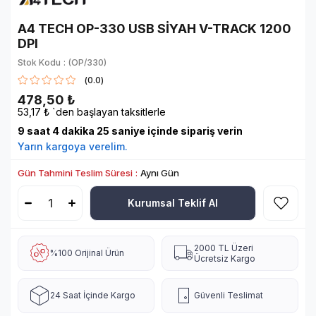
A4 TECH OP-330 USB SİYAH V-TRACK 1200
DPI
Stok Kodu
(OP/330)
0.0
478,50 ₺
53,17 ₺
`den başlayan taksitlerle
9
saat
4
dakika
25
saniye içinde sipariş verin
Yarın
kargoya verelim.
Gün Tahmini Teslim Süresi
:
Aynı Gün
Kurumsal Teklif Al
2000 TL Üzeri
%100 Orijinal Ürün
Ücretsiz Kargo
24 Saat İçinde Kargo
Güvenli Teslimat