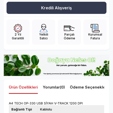
Kredili Alışveriş
2 Yıl
Yetkili
Parçalı
Kurumsal
Garantili
Satıcı
Ödeme
Fatura
Ürün Özellikleri
Yorumlar
(0)
Ödeme Seçenekleri
A4 TECH OP-330 USB SİYAH V-TRACK 1200 DPI
Bağlantı Tipi
Kablolu