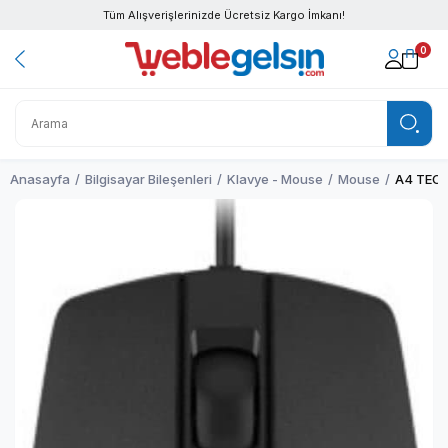
Tüm Alışverişlerinizde Ücretsiz Kargo İmkanı!
0
Anasayfa
Bilgisayar Bileşenleri
Klavye - Mouse
Mouse
A4 TECH