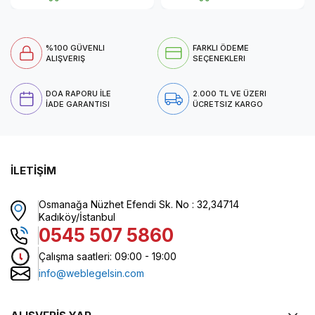
%100 GÜVENLI
FARKLI ÖDEME
ALIŞVERIŞ
SEÇENEKLERI
DOA RAPORU İLE
2.000 TL VE ÜZERI
İADE GARANTISI
ÜCRETSIZ KARGO
İLETİŞİM
Osmanağa Nüzhet Efendi Sk. No : 32,34714
Kadıköy/İstanbul
0545 507 5860
Çalışma saatleri: 09:00 - 19:00
info@weblegelsin.com