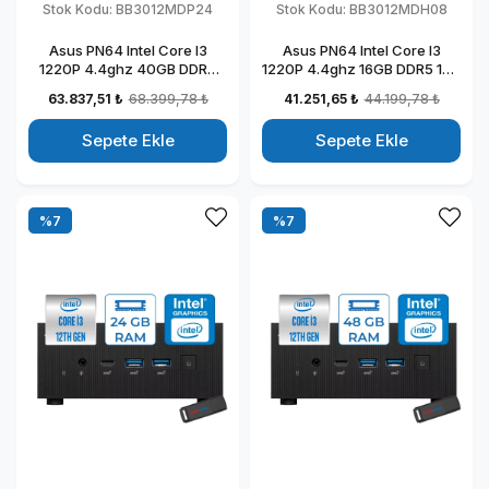
Stok Kodu:
BB3012MDP24
Stok Kodu:
BB3012MDH08
Asus PN64 Intel Core I3
Asus PN64 Intel Core I3
1220P 4.4ghz 40GB DDR5
1220P 4.4ghz 16GB DDR5 1TB
2TB SSD Intel UHD Graphics
SSD Intel UHD Graphics
63.837,51 ₺
68.399,78 ₺
41.251,65 ₺
44.199,78 ₺
Windows 11 Pro Kurumsal
Windows 11 Home Kurumsal
Mini Bilgisayar BB3012MDP24
Mini Bilgisayar
Sepete Ekle
Sepete Ekle
BB3012MDH08
%7
%7