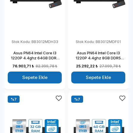
Stok Kodu:
BB3012MDH33
Stok Kodu:
BB3012MDF01
Asus PN64 Intel Core I3
Asus PN64 Intel Core I3
1220P 4.4ghz 64GB DDR5
1220P 4.4ghz 8GB DDR5
1TB SSD Intel UHD Graphics
256GB SSD Intel UHD
76.903,71 ₺
82.399,78 ₺
25.292,22 ₺
27.099,78 ₺
Windows 11 Home Kurumsal
Graphics Freedos Kurumsal
Mini Bilgisayar BB3012MDH33
Mini Bilgisayar BB3012MDF01
Sepete Ekle
Sepete Ekle
%7
%7