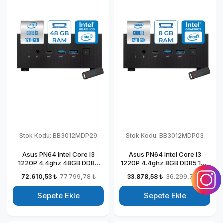
Stok Kodu:
BB3012MDP29
Stok Kodu:
BB3012MDP03
Asus PN64 Intel Core I3
Asus PN64 Intel Core I3
1220P 4.4ghz 48GB DDR5
1220P 4.4ghz 8GB DDR5 1TB
DDR5 2TB SSD Intel UHD
SSD Intel UHD Graphics
72.610,53 ₺
77.799,78 ₺
33.878,58 ₺
36.299,78 ₺
Graphics Windows 11 Pro
Windows 11 Pro Kurumsal
Kurumsal Mini Bilgisayar
Mini Bilgisayar BB3012MDP03
Sepete Ekle
Sepete Ekle
BB3012MDP29