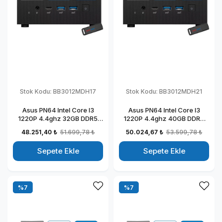
Stok Kodu:
BB3012MDH17
Stok Kodu:
BB3012MDH21
Asus PN64 Intel Core I3
Asus PN64 Intel Core I3
1220P 4.4ghz 32GB DDR5
1220P 4.4ghz 40GB DDR5
512GB SSD Intel UHD
256GB SSD Intel UHD
48.251,40 ₺
51.699,78 ₺
50.024,67 ₺
53.599,78 ₺
Graphics Windows 11 Home
Graphics Windows 11 Home
Kurumsal Mini Bilgisayar
Kurumsal Mini Bilgisayar
Sepete Ekle
Sepete Ekle
BB3012MDH17
BB3012MDH21
%7
%7