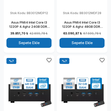
Stok Kodu:
BB3012MDP12
Stok Kodu:
BB3012MDF28
Asus PN64 Intel Core I3
Asus PN64 Intel Core I3
1220P 4.4ghz 24GB DDR5
1220P 4.4ghz 48GB DDR5
512GB SSD Intel UHD
DDR5 1TB SSD Intel UHD
39.851,70 ₺
42.699,78 ₺
63.090,87 ₺
67.599,78 ₺
Graphics Windows 11 Pro
Graphics Freedos Kurumsal
Kurumsal Mini Bilgisayar
Mini Bilgisayar BB3012MDF28
Sepete Ekle
Sepete Ekle
BB3012MDP12
%7
%7