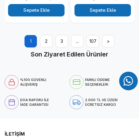
Windows 11 Home Kurumsal
Graphics Windows 11 Home
Mini Bilgisayar BB3012MDH23
Kurumsal Mini Bilgisayar
Sepete Ekle
Sepete Ekle
BB3012MDH12
1
2
3
...
107
>
Son Ziyaret Edilen Ürünler
%100 GÜVENLI
FARKLI ÖDEME
ALIŞVERIŞ
SEÇENEKLERI
DOA RAPORU İLE
2.000 TL VE ÜZERI
İADE GARANTISI
ÜCRETSIZ KARGO
İLETİŞİM