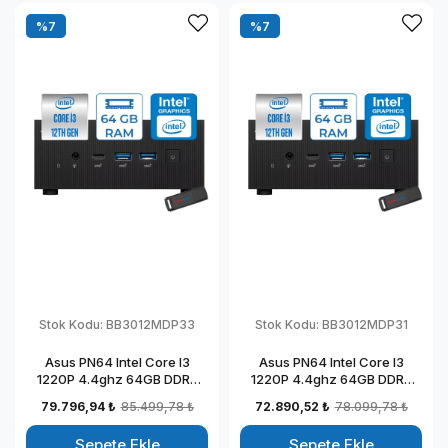
%7
%7
Stok Kodu:
BB3012MDP33
Stok Kodu:
BB3012MDP31
Asus PN64 Intel Core I3
Asus PN64 Intel Core I3
1220P 4.4ghz 64GB DDR5
1220P 4.4ghz 64GB DDR5
1TB SSD Intel UHD Graphics
256GB SSD Intel UHD
79.796,94 ₺
85.499,78 ₺
72.890,52 ₺
78.099,78 ₺
Windows 11 Pro Kurumsal
Graphics Windows 11 Pro
Mini Bilgisayar BB3012MDP33
Kurumsal Mini Bilgisayar
Sepete Ekle
Sepete Ekle
BB3012MDP31