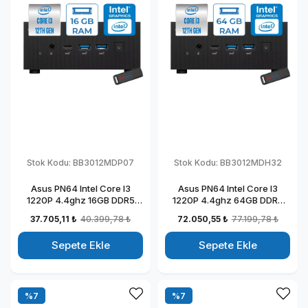
Stok Kodu:
BB3012MDP07
Stok Kodu:
BB3012MDH32
Asus PN64 Intel Core I3
Asus PN64 Intel Core I3
1220P 4.4ghz 16GB DDR5
1220P 4.4ghz 64GB DDR5
512GB SSD Intel UHD
512GB SSD Intel UHD
37.705,11 ₺
40.399,78 ₺
72.050,55 ₺
77.199,78 ₺
Graphics Windows 11 Pro
Graphics Windows 11 Home
Kurumsal Mini Bilgisayar
Kurumsal Mini Bilgisayar
Sepete Ekle
Sepete Ekle
BB3012MDP07
BB3012MDH32
%7
%7