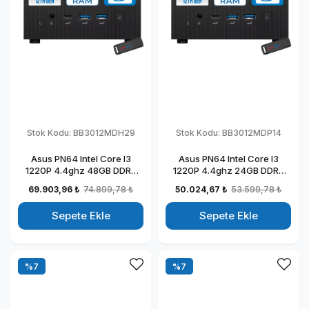
Stok Kodu:
BB3012MDH29
Stok Kodu:
BB3012MDP14
Asus PN64 Intel Core I3
Asus PN64 Intel Core I3
1220P 4.4ghz 48GB DDR5
1220P 4.4ghz 24GB DDR5
DDR5 2TB SSD Intel UHD
2TB SSD Intel UHD Graphics
69.903,96 ₺
74.899,78 ₺
50.024,67 ₺
53.599,78 ₺
Graphics Windows 11 Home
Windows 11 Pro Kurumsal
Kurumsal Mini Bilgisayar
Mini Bilgisayar BB3012MDP14
Sepete Ekle
Sepete Ekle
BB3012MDH29
%7
%7