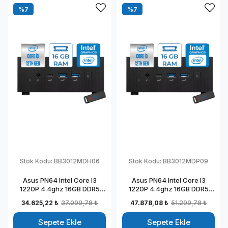
%7
%7
Stok Kodu:
BB3012MDH06
Stok Kodu:
BB3012MDP09
Asus PN64 Intel Core I3
Asus PN64 Intel Core I3
1220P 4.4ghz 16GB DDR5
1220P 4.4ghz 16GB DDR5
256GB SSD Intel UHD
2TB SSD Intel UHD Graphics
34.625,22 ₺
37.099,78 ₺
47.878,08 ₺
51.299,78 ₺
Graphics Windows 11 Home
Windows 11 Pro Kurumsal
Kurumsal Mini Bilgisayar
Mini Bilgisayar BB3012MDP09
Sepete Ekle
Sepete Ekle
BB3012MDH06