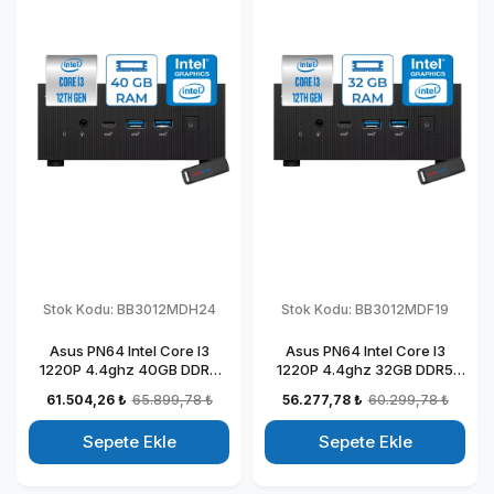
Stok Kodu:
BB3012MDH24
Stok Kodu:
BB3012MDF19
Asus PN64 Intel Core I3
Asus PN64 Intel Core I3
1220P 4.4ghz 40GB DDR5
1220P 4.4ghz 32GB DDR5
2TB SSD Intel UHD Graphics
2TB SSD Intel UHD Graphics
61.504,26 ₺
65.899,78 ₺
56.277,78 ₺
60.299,78 ₺
Windows 11 Home Kurumsal
Freedos Kurumsal Mini
Mini Bilgisayar
Bilgisayar BB3012MDF19
Sepete Ekle
Sepete Ekle
BB3012MDH24