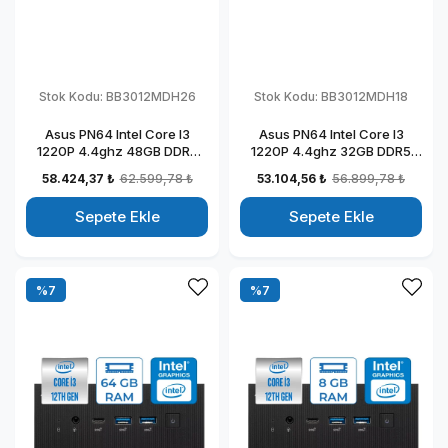
Stok Kodu:
BB3012MDH26
Stok Kodu:
BB3012MDH18
Asus PN64 Intel Core I3
Asus PN64 Intel Core I3
1220P 4.4ghz 48GB DDR5
1220P 4.4ghz 32GB DDR5
DDR5 256GB SSD Intel UHD
1TB SSD Intel UHD Graphics
58.424,37 ₺
62.599,78 ₺
53.104,56 ₺
56.899,78 ₺
Graphics Windows 11 Home
Windows 11 Home Kurumsal
Kurumsal Mini Bilgisayar
Mini Bilgisayar BB3012MDH18
Sepete Ekle
Sepete Ekle
BB3012MDH26
%7
%7