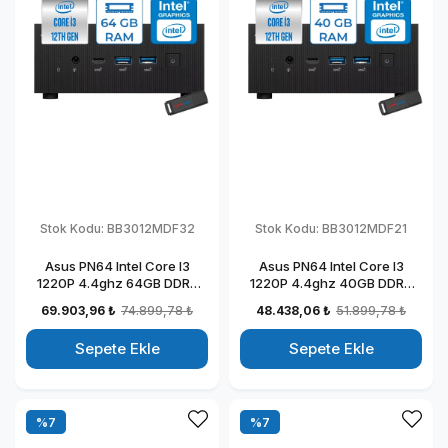
Stok Kodu:
BB3012MDF32
Stok Kodu:
BB3012MDF21
Asus PN64 Intel Core I3
Asus PN64 Intel Core I3
1220P 4.4ghz 64GB DDR5
1220P 4.4ghz 40GB DDR5
512GB SSD Intel UHD
256GB SSD Intel UHD
69.903,96 ₺
74.899,78 ₺
48.438,06 ₺
51.899,78 ₺
Graphics Freedos Kurumsal
Graphics Freedos Kurumsal
Mini Bilgisayar BB3012MDF32
Mini Bilgisayar BB3012MDF21
Sepete Ekle
Sepete Ekle
%7
%7