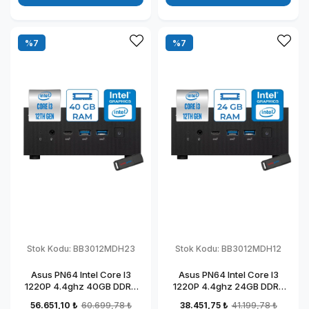
%7
%7
Stok Kodu:
BB3012MDH23
Stok Kodu:
BB3012MDH12
Asus PN64 Intel Core I3
Asus PN64 Intel Core I3
1220P 4.4ghz 40GB DDR5
1220P 4.4ghz 24GB DDR5
1TB SSD Intel UHD Graphics
512GB SSD Intel UHD
56.651,10 ₺
60.699,78 ₺
38.451,75 ₺
41.199,78 ₺