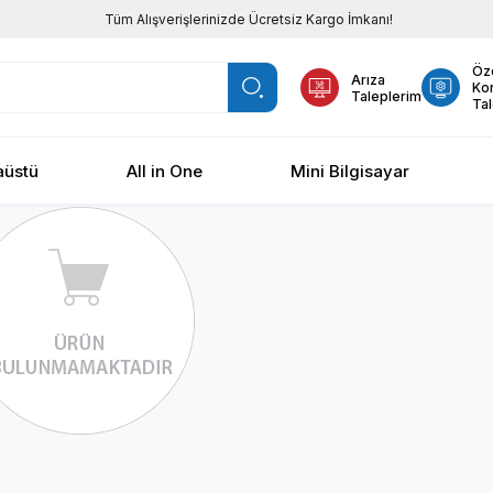
Tüm Alışverişlerinizde Ücretsiz Kargo İmkanı!
Öz
Arıza
Ko
Taleplerim
Tal
üstü
All in One
Mini Bilgisayar