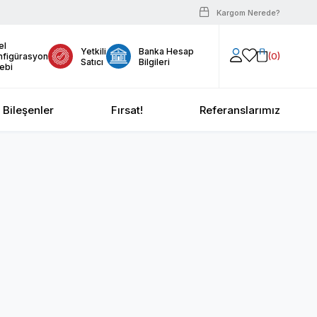
Kargom Nerede?
el
Yetkili
Banka Hesap
0
nfigürasyon
Satıcı
Bilgileri
ebi
Bileşenler
Fırsat!
Referanslarımız